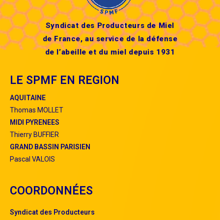
Syndicat des Producteurs de Miel
de France, au service de la défense
de l’abeille et du miel depuis 1931
LE SPMF EN REGION
AQUITAINE
Thomas MOLLET
MIDI PYRENEES
Thierry BUFFIER
GRAND BASSIN PARISIEN
Pascal VALOIS
COORDONNÉES
S
yndicat
des
P
roducteurs