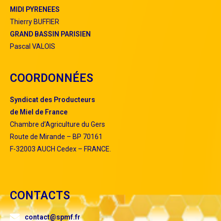
MIDI PYRENEES
Thierry BUFFIER
GRAND BASSIN PARISIEN
Pascal VALOIS
COORDONNÉES
S
yndicat
des
P
roducteurs
de
M
iel de
F
rance
Chambre d’Agriculture du Gers
Route de Mirande – BP 70161
F-32003 AUCH Cedex – FRANCE.
CONTACTS
contact@spmf.fr