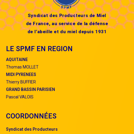
Syndicat des Producteurs de Miel
de France, au service de la défense
de l’abeille et du miel depuis 1931
LE SPMF EN REGION
AQUITAINE
Thomas MOLLET
MIDI PYRENEES
Thierry BUFFIER
GRAND BASSIN PARISIEN
Pascal VALOIS
COORDONNÉES
S
yndicat
des
P
roducteurs