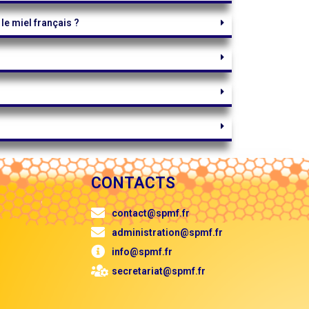
le miel français ?
CONTACTS
contact@spmf.fr
administration@spmf.fr
info@spmf.fr
secretariat@spmf.fr
.