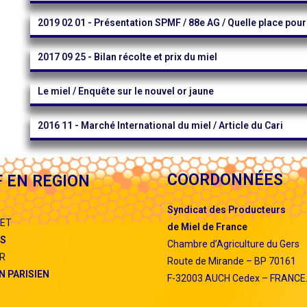
2019 02 01 - Présentation SPMF / 88e AG / Quelle place pour 
2017 09 25 - Bilan récolte et prix du miel
Le miel / Enquête sur le nouvel or jaune
2016 11 - Marché International du miel / Article du Cari
COORDONNÉES
 EN REGION
S
yndicat
des
P
roducteurs
LET
de
M
iel de
F
rance
ES
Chambre d’Agriculture du Gers
ER
Route de Mirande – BP 70161
N PARISIEN
F-32003 AUCH Cedex – FRANCE